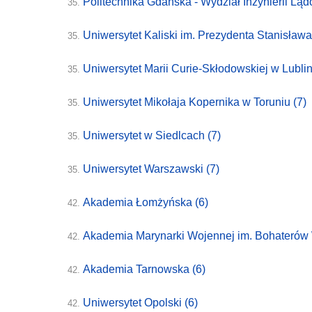
Politechnika Gdańska - Wydział Inżynierii Lą
35.
Uniwersytet Kaliski im. Prezydenta Stanisła
35.
Uniwersytet Marii Curie-Skłodowskiej w Lubli
35.
Uniwersytet Mikołaja Kopernika w Toruniu
(7)
35.
Uniwersytet w Siedlcach
(7)
35.
Uniwersytet Warszawski
(7)
35.
Akademia Łomżyńska
(6)
42.
Akademia Marynarki Wojennej im. Bohaterów 
42.
Akademia Tarnowska
(6)
42.
Uniwersytet Opolski
(6)
42.