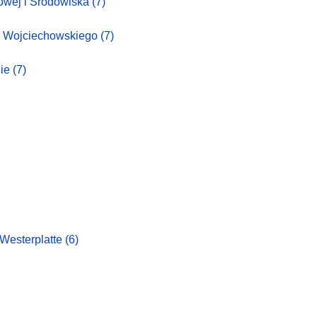
dowej i Środowiska
(7)
wa Wojciechowskiego
(7)
nie
(7)
Westerplatte
(6)