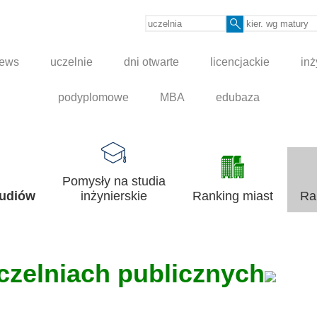
news
uczelnie
dni otwarte
licencjackie
inż
podyplomowe
MBA
edubaza
Pomysły na studia
tudiów
inżynierskie
Ranking miast
Ra
uczelniach publicznych