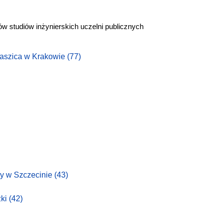
ów studiów inżynierskich uczelni publicznych
taszica w Krakowie
(77)
ny w Szczecinie
(43)
zki
(42)