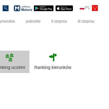
PL
ynierskie
jednolite
II stopnia
III stopnia
nking uczelni
Ranking kierunków