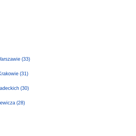
Warszawie
(33)
 Krakowie
(31)
iadeckich
(30)
iewicza
(28)