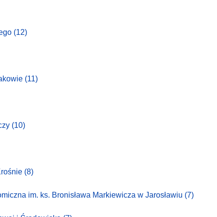
iego
(12)
rakowie
(11)
zczy
(10)
rośnie
(8)
iczna im. ks. Bronisława Markiewicza w Jarosławiu
(7)