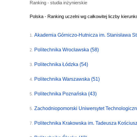
Ranking - studia inżynierskie
Polska - Ranking uczelni wg całkowitej liczby kierunk
Akademia Górniczo-Hutnicza im. Stanisława S
1.
Politechnika Wrocławska
(58)
2.
Politechnika Łódzka
(54)
3.
Politechnika Warszawska
(51)
4.
Politechnika Poznańska
(43)
5.
Zachodniopomorski Uniwersytet Technologicz
5.
Politechnika Krakowska im. Tadeusza Kościus
7.