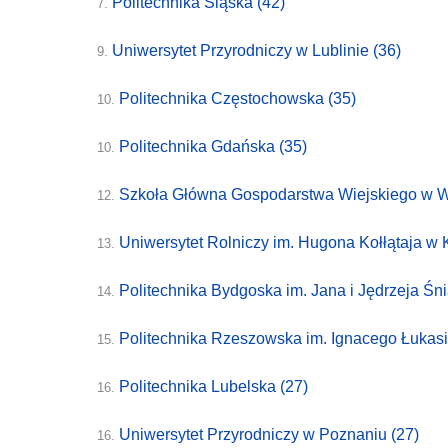
Politechnika Śląska
(42)
7.
Uniwersytet Przyrodniczy w Lublinie
(36)
9.
Politechnika Częstochowska
(35)
10.
Politechnika Gdańska
(35)
10.
Szkoła Główna Gospodarstwa Wiejskiego w 
12.
Uniwersytet Rolniczy im. Hugona Kołłątaja w
13.
Politechnika Bydgoska im. Jana i Jędrzeja Śn
14.
Politechnika Rzeszowska im. Ignacego Łukas
15.
Politechnika Lubelska
(27)
16.
Uniwersytet Przyrodniczy w Poznaniu
(27)
16.